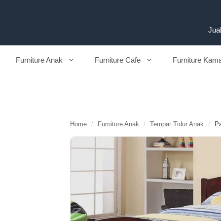
Langsung
ke
isi
Jual
Furniture Anak
Furniture Cafe
Furniture Kam
Home
/
Furniture Anak
/
Tempat Tidur Anak
/
Pa