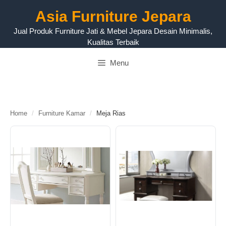
Langsung
Asia Furniture Jepara
ke
isi
Jual Produk Furniture Jati & Mebel Jepara Desain Minimalis,
Kualitas Terbaik
Menu
M
Home
/
Furniture Kamar
/
Meja Rias
e
j
a
R
i
a