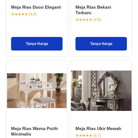
Meja Rias Duco Elegant
Meja Rias Bekasi
s
Terbaru
★★★★★ (4.9)
★★★★★ (4.5)
Tanya Harga
Tanya Harga
Meja Rias Warna Putih
Meja Rias Ukir Mewah
Minimalis
★★★★★ (4.7)