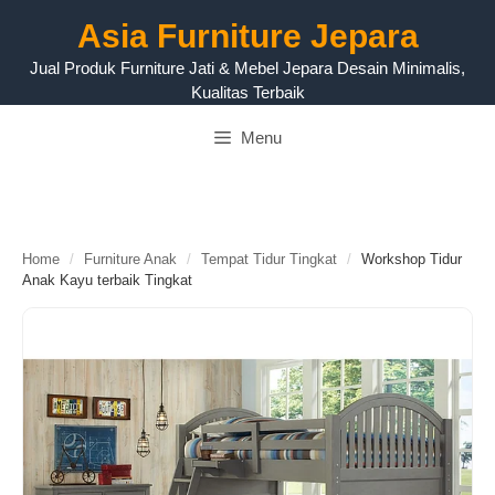
Langsung
Asia Furniture Jepara
ke
isi
Jual Produk Furniture Jati & Mebel Jepara Desain Minimalis,
Kualitas Terbaik
Menu
Home
/
Furniture Anak
/
Tempat Tidur Tingkat
/
Workshop Tidur
Anak Kayu terbaik Tingkat