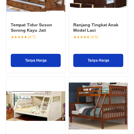
Tempat Tidur Susun
Ranjang Tingkat Anak
Sorong Kayu Jati
Model Laci
★★★★★ (4.7)
★★★★★ (4.5)
Tanya Harga
Tanya Harga