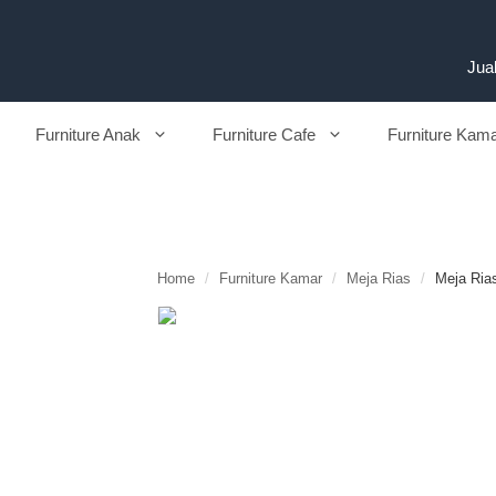
Langsung
ke
isi
Jual
Furniture Anak
Furniture Cafe
Furniture Kam
Home
/
Furniture Kamar
/
Meja Rias
/
Meja Ria