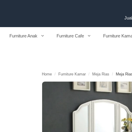
Langsung
ke
isi
Jual
Furniture Anak
Furniture Cafe
Furniture Kam
Home
/
Furniture Kamar
/
Meja Rias
/
Meja Ria