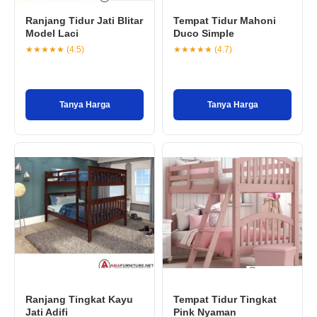
Ranjang Tidur Jati Blitar
Tempat Tidur Mahoni
Model Laci
Duco Simple
★★★★★ (4.5)
★★★★★ (4.7)
Tanya Harga
Tanya Harga
Ranjang Tingkat Kayu
Tempat Tidur Tingkat
Jati Adifi
Pink Nyaman