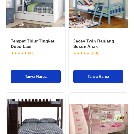
Tempat Tidur Tingkat
Jacey Twin Ranjang
Duco Laci
Susun Anak
★★★★★ (4.8)
★★★★★ (4.8)
Tanya Harga
Tanya Harga