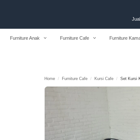
Langsung
ke
isi
Jual
Furniture Anak
Furniture Cafe
Furniture Kam
Home
/
Furniture Cafe
/
Kursi Cafe
/
Set Kursi 