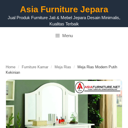
Langsung
Asia Furniture Jepara
ke
isi
Jual Produk Furniture Jati & Mebel Jepara Desain Minimalis,
Kualitas Terbaik
Menu
Home
/
Furniture Kamar
/
Meja Rias
/
Meja Rias Modern Putih
Kekinian