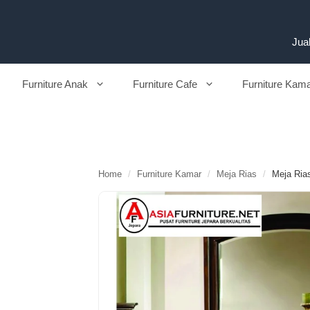
Langsung
ke
isi
Jual
Furniture Anak
Furniture Cafe
Furniture Kam
Home
/
Furniture Kamar
/
Meja Rias
/
Meja Rias