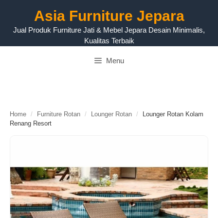
Langsung
Asia Furniture Jepara
ke
isi
Jual Produk Furniture Jati & Mebel Jepara Desain Minimalis,
Kualitas Terbaik
Menu
Home
/
Furniture Rotan
/
Lounger Rotan
/
Lounger Rotan Kolam
Renang Resort