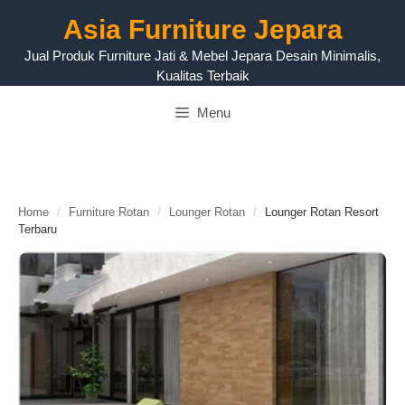
Langsung
Asia Furniture Jepara
ke
isi
Jual Produk Furniture Jati & Mebel Jepara Desain Minimalis,
Kualitas Terbaik
Menu
Home
/
Furniture Rotan
/
Lounger Rotan
/
Lounger Rotan Resort
Terbaru