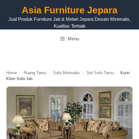
Langsung
Asia Furniture Jepara
ke
isi
Jual Produk Furniture Jati & Mebel Jepara Desain Minimalis,
Kualitas Terbaik
Menu
Home
/
Ruang Tamu
/
Sofa Minimalis
/
Set Sofa Tamu
/
Kursi
Klien Sofa Jati