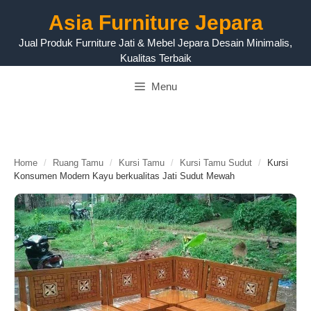
Langsung
Asia Furniture Jepara
ke
isi
Jual Produk Furniture Jati & Mebel Jepara Desain Minimalis,
Kualitas Terbaik
Menu
Home
/
Ruang Tamu
/
Kursi Tamu
/
Kursi Tamu Sudut
/
Kursi
Konsumen Modern Kayu berkualitas Jati Sudut Mewah