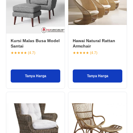
Kursi Malas Busa Model
Hawai Natural Rattan
Santai
Armchair
★★★★★ (4.7)
★★★★★ (4.7)
Tanya Harga
Tanya Harga