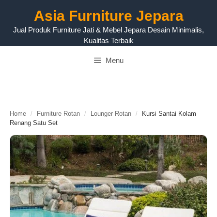
Langsung
Asia Furniture Jepara
ke
isi
Jual Produk Furniture Jati & Mebel Jepara Desain Minimalis,
Kualitas Terbaik
Menu
Home
/
Furniture Rotan
/
Lounger Rotan
/
Kursi Santai Kolam
Renang Satu Set