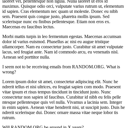
laoreet vel, pellentesque non ligula. Nulla laoreet ut eros id
maximus. Quisque odio orci, vulputate varius rutrum ut, elementum
id sapien. Cras elementum nec quam ut molestie. Donec eu nibh
sem. Praesent quis congue justo, pharetra mollis ipsum. Sed
scelerisque nunc eu finibus pellentesque. Etiam non eros ex.
Maecenas eu faucibus lectus.
Morbi mattis turpis in leo fermentum egestas. Maecenas accumsan
dolor id varius euismod. Phasellus ac nisi eu augue tristique
ullamcorper. Nam eu consectetur justo. Curabitur sit amet vulputate
lacus, sed feugiat ante. Nam id commodo arcu, eu venenatis nisl.
Aenean sed porttitor nulla.
I seem not to be receiving emails from RANDOM.ORG. What is
wrong?
Lorem ipsum dolor sit amet, consectetur adipiscing elit. Nunc he
ndrerit tellus et nisi ultrices, eu feugiat sapien com modo. Praesent
vitae ipsum et risus tempus tincidunt in tincidunt justo. Nunc
consectetur non sapien id faucibus. Curabitur id nibh eu felis pelle
ntesque pellentesque quis vel nulla. Vivamus a lacinia sem. Integer
in enim sapien. Aenean vitae hendrerit nisi, ut suscipit justo. Duis he
ndrerit scelerisque dui. Donec ornare massa vitae neque lobor tis
rutrum.
Will RANDOM.ORG be around in X years?