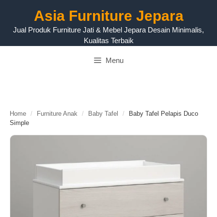
Langsung
Asia Furniture Jepara
ke
isi
Jual Produk Furniture Jati & Mebel Jepara Desain Minimalis,
Kualitas Terbaik
Menu
Home
/
Furniture Anak
/
Baby Tafel
/
Baby Tafel Pelapis Duco
Simple