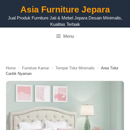
Langsung
Asia Furniture Jepara
ke
isi
Jual Produk Furniture Jati & Mebel Jepara Desain Minimalis,
Kualitas Terbaik
Menu
Home
/
Furniture Kamar
/
Tempat Tidur Minimalis
/
Area Tidur
Cantik Nyaman