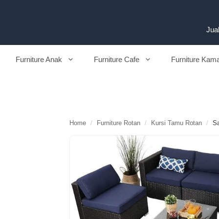
Langsung
ke
isi
Jual
Furniture Anak
Furniture Cafe
Furniture Kam
Home
/
Furniture Rotan
/
Kursi Tamu Rotan
/
Sa