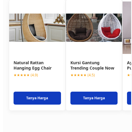
Natural Rattan
Kursi Gantung
Ay
Hanging Egg Chair
Trending Couple Now
Pu
★★★★★ (4.9)
★★★★★ (4.5)
★★
Tanya Harga
Tanya Harga