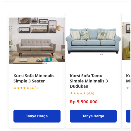
Kursi Sofa Minimalis
Kursi Sofa Tamu
Ku
Simple 3 Seater
Simple Minimalis 3
Mi
Dudukan
★★★★★ (4.8)
★★
★★★★★ (4.6)
Rp 5.500.000
Tanya Harga
Tanya Harga