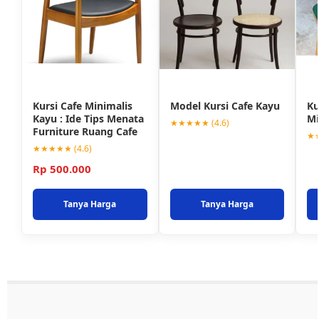
Kursi Cafe Minimalis
Model Kursi Cafe Kayu
Ku
Kayu : Ide Tips Menata
Mi
★★★★★ (4.6)
Furniture Ruang Cafe
★★
★★★★★ (4.6)
Rp 500.000
Tanya Harga
Tanya Harga