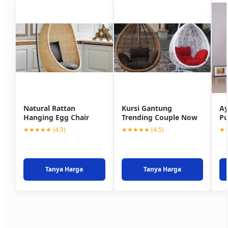
Natural Rattan
Kursi Gantung
Ay
Hanging Egg Chair
Trending Couple Now
Pu
★★★★★ (4.9)
★★★★★ (4.5)
★★
Tanya Harga
Tanya Harga