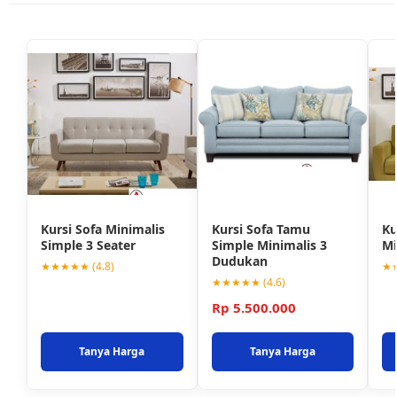
Kursi Sofa Minimalis
Kursi Sofa Tamu
Ku
Simple 3 Seater
Simple Minimalis 3
Mi
Dudukan
★★★★★ (4.8)
★★
★★★★★ (4.6)
Rp 5.500.000
Tanya Harga
Tanya Harga