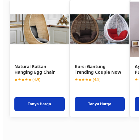
Natural Rattan
Kursi Gantung
Ay
Hanging Egg Chair
Trending Couple Now
Pu
★★★★★ (4.9)
★★★★★ (4.5)
★★
Tanya Harga
Tanya Harga