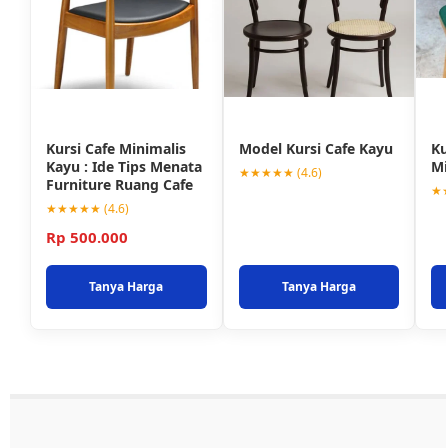
Kursi Cafe Minimalis
Model Kursi Cafe Kayu
Ku
Kayu : Ide Tips Menata
Mi
★★★★★ (4.6)
Furniture Ruang Cafe
★★
★★★★★ (4.6)
Rp 500.000
Tanya Harga
Tanya Harga