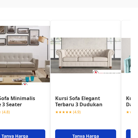
Sofa Minimalis
Kursi Sofa Elegant
Kurs
 3 Seater
Terbaru 3 Dudukan
Darv
(4.8)
★★★★★ (4.9)
★★★★★
Tanya Harga
Tanya Harga