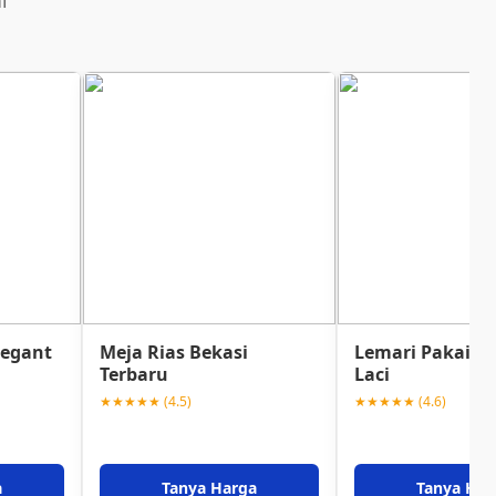
i
legant
Meja Rias Bekasi
Lemari Pakaian
Terbaru
Laci
★★★★★ (4.5)
★★★★★ (4.6)
a
Tanya Harga
Tanya Har