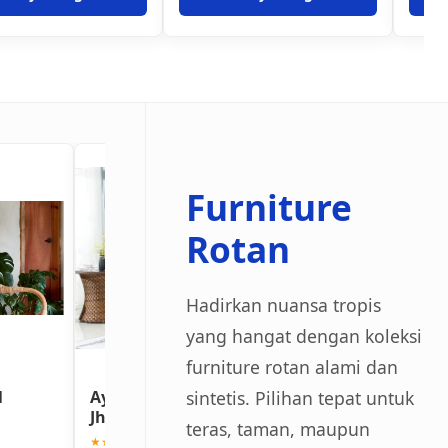
Furniture
Rotan
Hadirkan nuansa tropis
yang hangat dengan koleksi
furniture rotan alami dan
sintetis. Pilihan tepat untuk
l
Ayunan Gantung Rotan
Meja Makan Ro
Jhafrase
Sintetis 6 Kursi
teras, taman, maupun
★★★★★ (4.8)
★★★★★ (4.9)