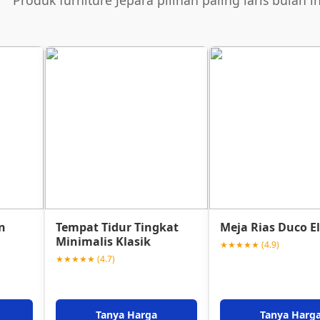
Produk furniture Jepara pilihan paling laris bulan in
n
Tempat Tidur Tingkat
Meja Rias Duco E
Minimalis Klasik
★★★★★ (4.9)
★★★★★ (4.7)
Tanya Harga
Tanya Harg