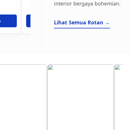
interior bergaya bohemian.
a
Tanya Harga
Tanya Har
Lihat Semua Rotan →