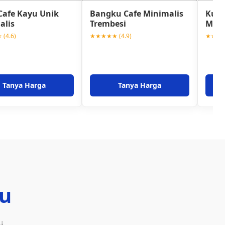
Cafe Kayu Unik
Bangku Cafe Minimalis
Kursi
alis
Trembesi
Mini
(4.6)
★★★★★ (4.9)
★★★★★
Tanya Harga
Tanya Harga
u