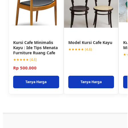
Kursi Cafe Minimalis
Model Kursi Cafe Kayu
Ku
Kayu : Ide Tips Menata
Mi
★★★★★ (4.6)
Furniture Ruang Cafe
★★
★★★★★ (4.6)
Rp 500.000
Tanya Harga
Tanya Harga