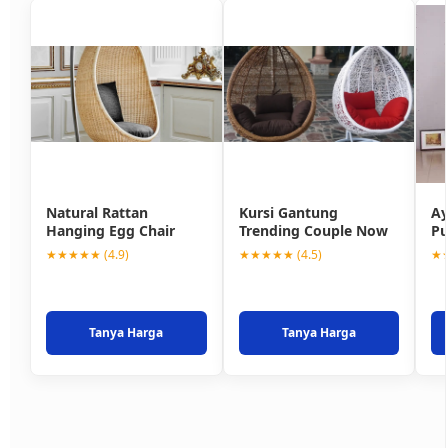
Natural Rattan
Kursi Gantung
Ay
Hanging Egg Chair
Trending Couple Now
Pu
★★★★★ (4.9)
★★★★★ (4.5)
★★
Tanya Harga
Tanya Harga