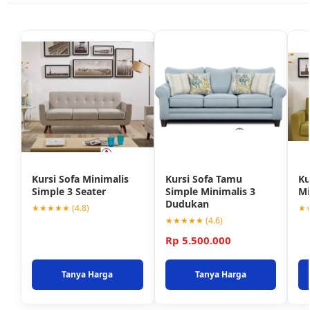
Kursi Sofa Minimalis
Kursi Sofa Tamu
Ku
Simple 3 Seater
Simple Minimalis 3
Mi
Dudukan
★★★★★ (4.8)
★★
★★★★★ (4.6)
Rp 5.500.000
Tanya Harga
Tanya Harga