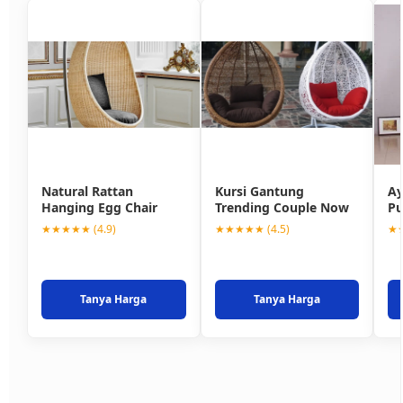
Natural Rattan
Kursi Gantung
Ay
Hanging Egg Chair
Trending Couple Now
Pu
★★★★★ (4.9)
★★★★★ (4.5)
★★
Tanya Harga
Tanya Harga