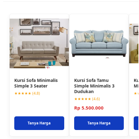
Kursi Sofa Minimalis
Kursi Sofa Tamu
Ku
Simple 3 Seater
Simple Minimalis 3
Mi
Dudukan
★★★★★ (4.8)
★★
★★★★★ (4.6)
Rp 5.500.000
Tanya Harga
Tanya Harga