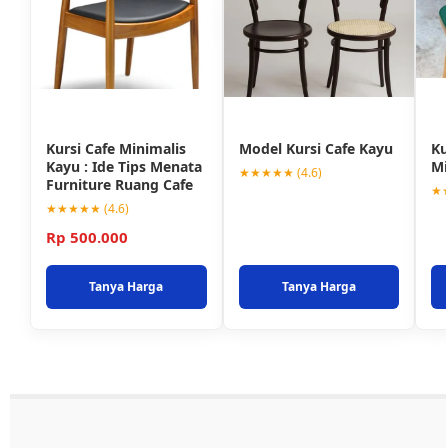
Kursi Cafe Minimalis
Model Kursi Cafe Kayu
Ku
Kayu : Ide Tips Menata
Mi
★★★★★ (4.6)
Furniture Ruang Cafe
★★
★★★★★ (4.6)
Rp 500.000
Tanya Harga
Tanya Harga