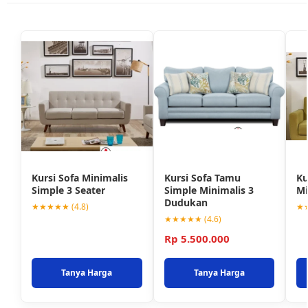
Kursi Sofa Minimalis
Kursi Sofa Tamu
Ku
Simple 3 Seater
Simple Minimalis 3
Mi
Dudukan
★★★★★ (4.8)
★★
★★★★★ (4.6)
Rp 5.500.000
Tanya Harga
Tanya Harga