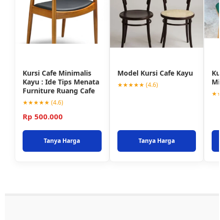
Kursi Cafe Minimalis
Model Kursi Cafe Kayu
Ku
Kayu : Ide Tips Menata
Mi
★★★★★ (4.6)
Furniture Ruang Cafe
★★
★★★★★ (4.6)
Rp 500.000
Tanya Harga
Tanya Harga