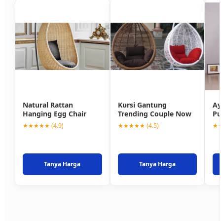
Natural Rattan
Kursi Gantung
Ay
Hanging Egg Chair
Trending Couple Now
Pu
★★★★★ (4.9)
★★★★★ (4.5)
★★
Tanya Harga
Tanya Harga