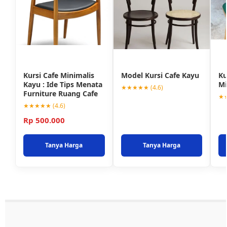
Kursi Cafe Minimalis
Model Kursi Cafe Kayu
Ku
Kayu : Ide Tips Menata
Mi
★★★★★ (4.6)
Furniture Ruang Cafe
★★
★★★★★ (4.6)
Rp 500.000
Tanya Harga
Tanya Harga