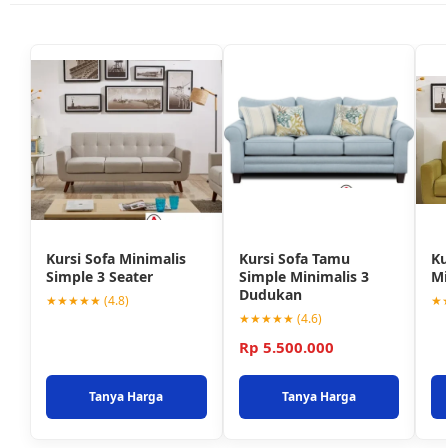
Kursi Sofa Minimalis
Kursi Sofa Tamu
Ku
Simple 3 Seater
Simple Minimalis 3
Mi
Dudukan
★★★★★ (4.8)
★★
★★★★★ (4.6)
Rp 5.500.000
Tanya Harga
Tanya Harga