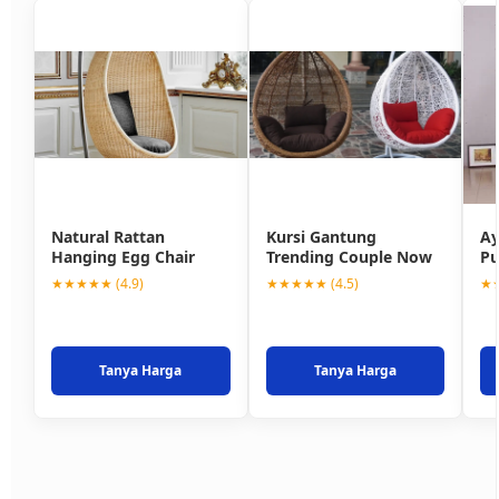
Natural Rattan
Kursi Gantung
Ay
Hanging Egg Chair
Trending Couple Now
Pu
★★★★★ (4.9)
★★★★★ (4.5)
★★
Tanya Harga
Tanya Harga