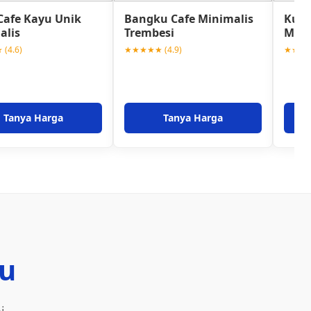
Cafe Kayu Unik
Bangku Cafe Minimalis
Kursi
alis
Trembesi
Mini
(4.6)
★★★★★ (4.9)
★★★★★
Tanya Harga
Tanya Harga
u