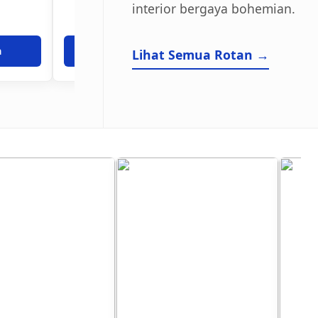
interior bergaya bohemian.
a
Tanya Harga
Tanya Har
Lihat Semua Rotan →