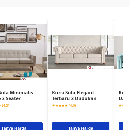
Sofa Minimalis
Kursi Sofa Elegant
Kurs
 3 Seater
Terbaru 3 Dudukan
Darv
(4.8)
★★★★★ (4.9)
★★★★★
Tanya Harga
Tanya Harga