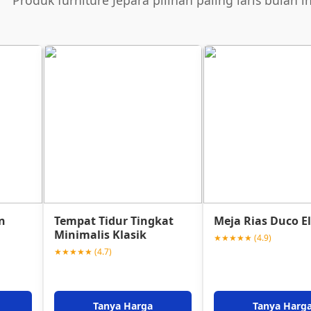
Produk furniture Jepara pilihan paling laris bulan in
n
Tempat Tidur Tingkat
Meja Rias Duco E
Minimalis Klasik
★★★★★ (4.9)
★★★★★ (4.7)
Tanya Harga
Tanya Harg