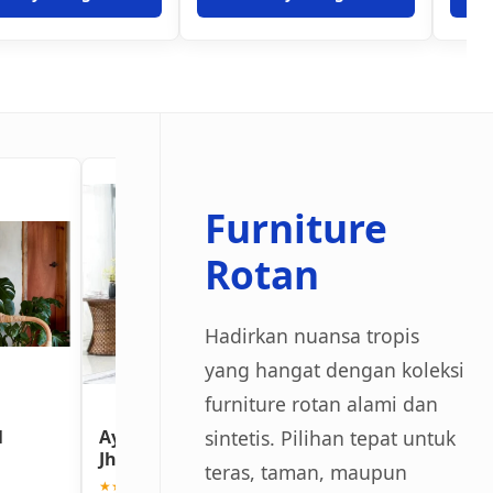
Furniture
Rotan
Hadirkan nuansa tropis
yang hangat dengan koleksi
furniture rotan alami dan
sintetis. Pilihan tepat untuk
l
Ayunan Gantung Rotan
Meja Makan Ro
Jhafrase
Sintetis 6 Kursi
teras, taman, maupun
★★★★★ (4.8)
★★★★★ (4.9)