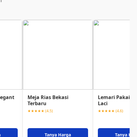
i
legant
Meja Rias Bekasi
Lemari Pakaian
Terbaru
Laci
★★★★★ (4.5)
★★★★★ (4.6)
a
Tanya Harga
Tanya Har