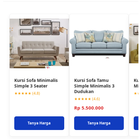
Kursi Sofa Minimalis
Kursi Sofa Tamu
Ku
Simple 3 Seater
Simple Minimalis 3
Mi
Dudukan
★★★★★ (4.8)
★★
★★★★★ (4.6)
Rp 5.500.000
Tanya Harga
Tanya Harga