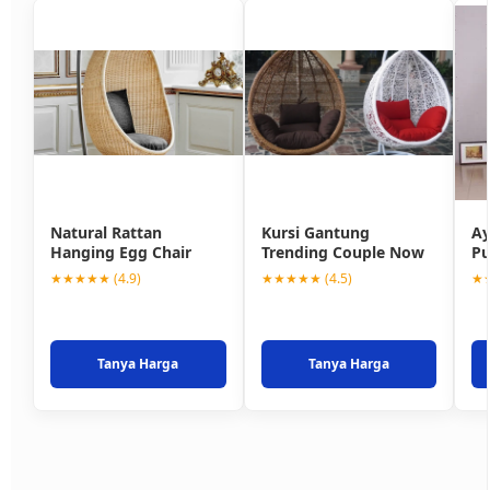
Natural Rattan
Kursi Gantung
Ay
Hanging Egg Chair
Trending Couple Now
Pu
★★★★★ (4.9)
★★★★★ (4.5)
★★
Tanya Harga
Tanya Harga