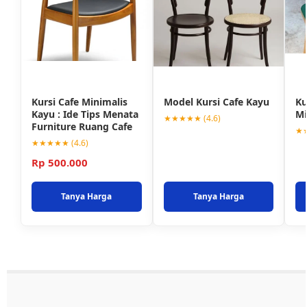
Kursi Cafe Minimalis
Model Kursi Cafe Kayu
Ku
Kayu : Ide Tips Menata
Mi
★★★★★ (4.6)
Furniture Ruang Cafe
★★
★★★★★ (4.6)
Rp 500.000
Tanya Harga
Tanya Harga