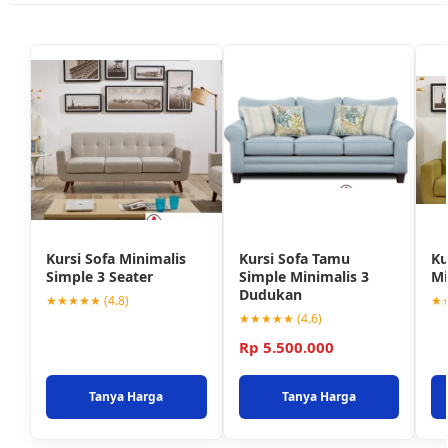
Kursi Sofa Minimalis
Kursi Sofa Tamu
Ku
Simple 3 Seater
Simple Minimalis 3
Mi
Dudukan
★★★★★ (4.8)
★★
★★★★★ (4.6)
Rp 5.500.000
Tanya Harga
Tanya Harga