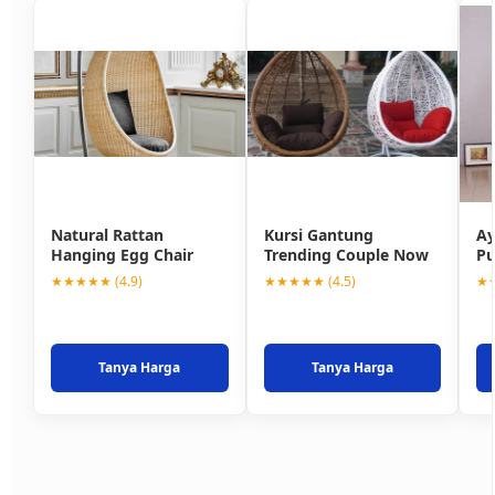
Natural Rattan
Kursi Gantung
Ay
Hanging Egg Chair
Trending Couple Now
Pu
★★★★★ (4.9)
★★★★★ (4.5)
★★
Tanya Harga
Tanya Harga