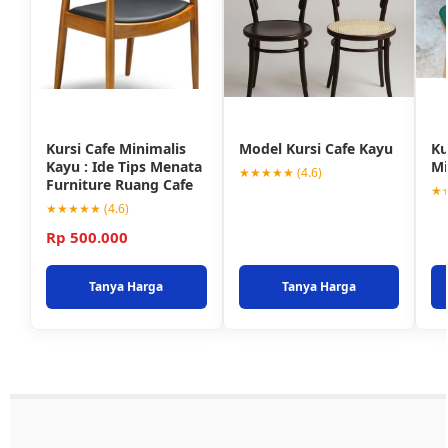
Kursi Cafe Minimalis
Model Kursi Cafe Kayu
Ku
Kayu : Ide Tips Menata
Mi
★★★★★ (4.6)
Furniture Ruang Cafe
★★
★★★★★ (4.6)
Rp 500.000
Tanya Harga
Tanya Harga