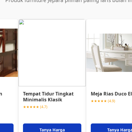
Produk furniture Jepara pilihan paling laris bulan in
n
Tempat Tidur Tingkat
Meja Rias Duco E
Minimalis Klasik
★★★★★ (4.9)
★★★★★ (4.7)
Tanya Harga
Tanya Harg