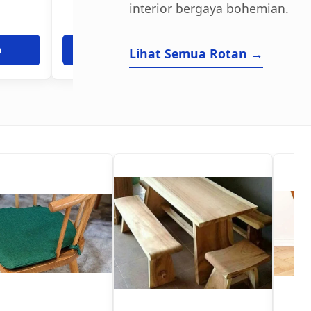
interior bergaya bohemian.
a
Tanya Harga
Tanya Har
Lihat Semua Rotan →