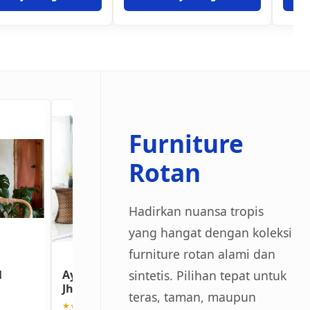
Furniture
Rotan
Hadirkan nuansa tropis
yang hangat dengan koleksi
furniture rotan alami dan
sintetis. Pilihan tepat untuk
l
Ayunan Gantung Rotan
Meja Makan Ro
Jhafrase
Sintetis 6 Kursi
teras, taman, maupun
★★★★★ (4.8)
★★★★★ (4.9)