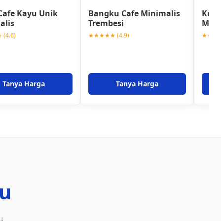
Cafe Kayu Unik
Bangku Cafe Minimalis
Kursi
alis
Trembesi
Mini
(4.6)
★★★★★ (4.9)
★★★★★
Tanya Harga
Tanya Harga
u