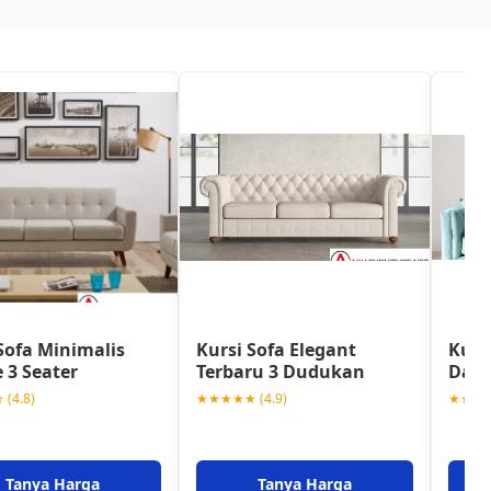
Sofa Minimalis
Kursi Sofa Elegant
Kurs
 3 Seater
Terbaru 3 Dudukan
Darv
(4.8)
★★★★★ (4.9)
★★★★★
Tanya Harga
Tanya Harga