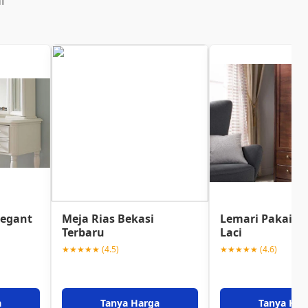
i
legant
Meja Rias Bekasi
Lemari Pakaian
Terbaru
Laci
★★★★★ (4.5)
★★★★★ (4.6)
a
Tanya Harga
Tanya Har