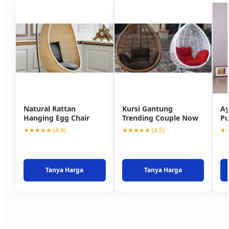
Natural Rattan
Kursi Gantung
Ay
Hanging Egg Chair
Trending Couple Now
Pu
★★★★★ (4.9)
★★★★★ (4.5)
★★
Tanya Harga
Tanya Harga