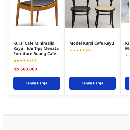
Kursi Cafe Minimalis
Model Kursi Cafe Kayu
Ku
Kayu : Ide Tips Menata
Mi
★★★★★ (4.6)
Furniture Ruang Cafe
★★
★★★★★ (4.6)
Rp 500.000
Tanya Harga
Tanya Harga