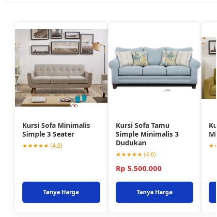
Kursi Sofa Minimalis
Kursi Sofa Tamu
Ku
Simple 3 Seater
Simple Minimalis 3
Mi
Dudukan
★★★★★ (4.8)
★★
★★★★★ (4.6)
Rp 5.500.000
Tanya Harga
Tanya Harga