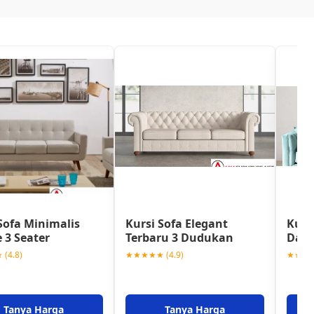
Sofa Minimalis
Kursi Sofa Elegant
Kurs
 3 Seater
Terbaru 3 Dudukan
Darv
(4.8)
★★★★★ (4.9)
★★★★★
Tanya Harga
Tanya Harga