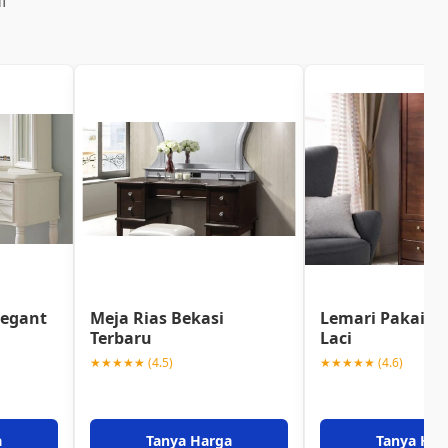
i
legant
Meja Rias Bekasi
Lemari Pakaian
Terbaru
Laci
★★★★★ (4.5)
★★★★★ (4.6)
a
Tanya Harga
Tanya Har