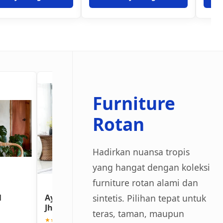
Furniture
Rotan
Hadirkan nuansa tropis
yang hangat dengan koleksi
furniture rotan alami dan
sintetis. Pilihan tepat untuk
l
Ayunan Gantung Rotan
Meja Makan Ro
Jhafrase
Sintetis 6 Kursi
teras, taman, maupun
★★★★★ (4.8)
★★★★★ (4.9)