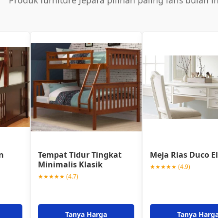
Produk furniture Jepara pilihan paling laris bulan in
n
Tempat Tidur Tingkat
Meja Rias Duco E
Minimalis Klasik
★★★★★ (4.9)
★★★★★ (4.7)
Tanya Harga
Tanya Harg