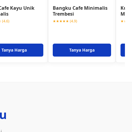
Cafe Kayu Unik
Bangku Cafe Minimalis
Kursi
alis
Trembesi
Mini
(4.6)
★★★★★ (4.9)
★★★★★
Tanya Harga
Tanya Harga
u