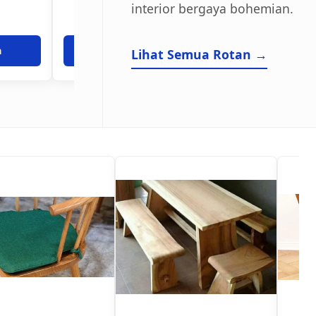
interior bergaya bohemian.
a
Tanya Harga
Tanya Har
Lihat Semua Rotan →