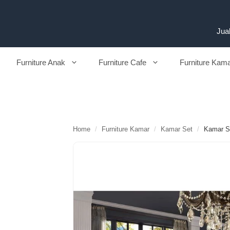
Langsung
ke
isi
Jual
Furniture Anak
Furniture Cafe
Furniture Kam
Home
/
Furniture Kamar
/
Kamar Set
/
Kamar Se