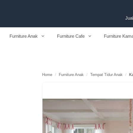
Langsung
ke
isi
Jual
Furniture Anak
Furniture Cafe
Furniture Kam
Home
/
Furniture Anak
/
Tempat Tidur Anak
/
Ka